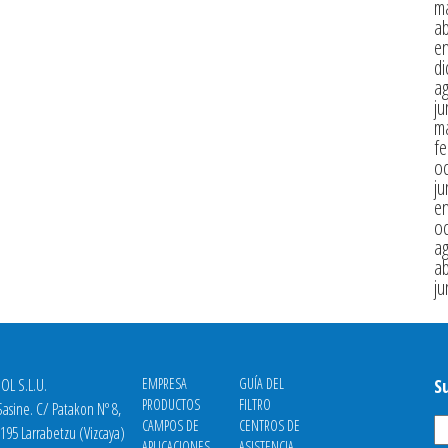
m
ab
e
di
a
ju
m
fe
oc
ju
e
oc
a
ab
ju
OL S.L.U.
EMPRESA
GUÍA DEL
S
PRODUCTOS
FILTRO
asine. C/ Patakon Nº 8,
CAMPOS DE
CENTROS DE
8195 Larrabetzu (Vizcaya)
APLICACIONES
ASISTENCIA