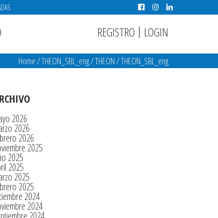
ADAS
|
REGISTRO
LOGIN
O
Home
/
THEON_SBL_eng
/
THEON
/
THEON_SBL_eng
RCHIVO
ayo 2026
arzo 2026
brero 2026
oviembre 2025
lio 2025
ril 2025
arzo 2025
brero 2025
ciembre 2024
oviembre 2024
eptiembre 2024