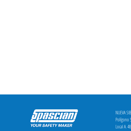
NUEVA SIB
Polígono S
Local A. 4