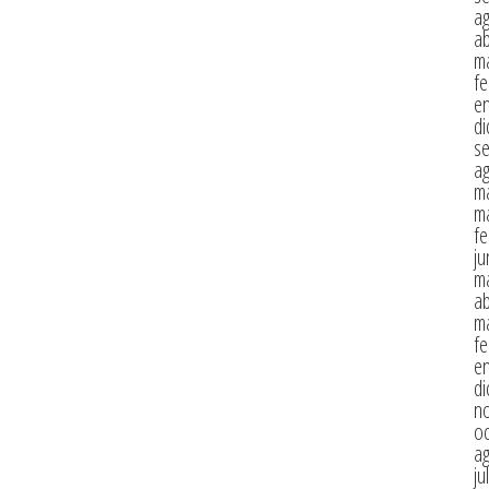
a
ab
m
fe
e
di
s
a
m
m
fe
ju
m
ab
m
fe
e
di
n
oc
a
ju