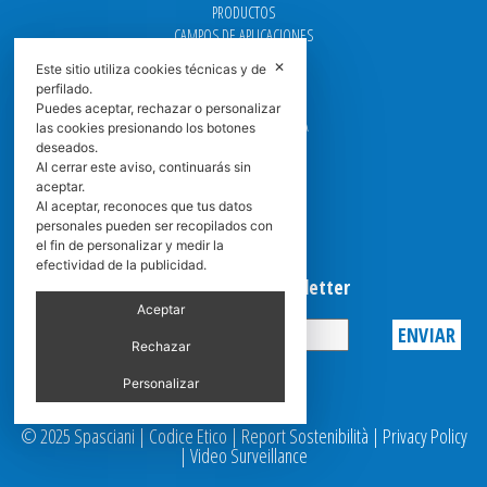
PRODUCTOS
CAMPOS DE APLICACIONES
CONTACTO
✕
Este sitio utiliza cookies técnicas y de
perfilado.
GUÍA DEL FILTRO
Puedes aceptar, rechazar o personalizar
CENTROS DE ASISTENCIA
las cookies presionando los botones
DOWNLOAD
deseados.
Al cerrar este aviso, continuarás sin
NEWS
aceptar.
FAQ
Al aceptar, reconoces que tus datos
CARRERA
personales pueden ser recopilados con
GRADUADAS
el fin de personalizar y medir la
efectividad de la publicidad.
Suscribirse a la Newsletter
Aceptar
Rechazar
Privacy
Personalizar
© 2025 Spasciani |
Codice Etico
|
Report Sostenibilità
|
Privacy Policy
|
Video Surveillance