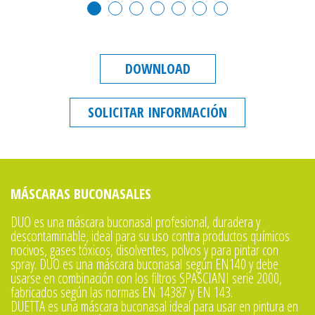
DOWNLOAD
SOLICITAR INFORMACIÓN
MÁSCARAS BUCONASALES
DUO es una máscara buconasal profesional, duradera y
descontaminable, ideal para su uso contra productos químicos
nocivos, gases tóxicos, disolventes, polvos y para pintar con
spray. DUO es una máscara buconasal según EN140 y debe
usarse en combinación con los filtros SPASCIANI serie 2000,
fabricados según las normas EN 14387 y EN 143.
DUETTA es una máscara buconasal ideal para usar en pintura en