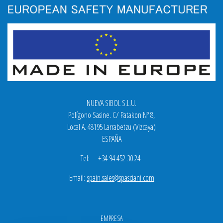
NUEVA SIBOL S.L.U.
Polígono Sasine. C/ Patakon Nº 8,
Local A. 48195 Larrabetzu (Vizcaya)
ESPAÑA
Tel: +34 94 452 30 24
Email:
spain.sales@spasciani.com
EMPRESA