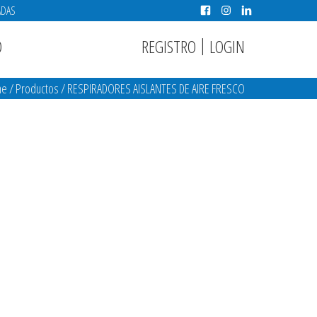
ADAS
|
REGISTRO
LOGIN
O
me
/
Productos
/
RESPIRADORES AISLANTES DE AIRE FRESCO