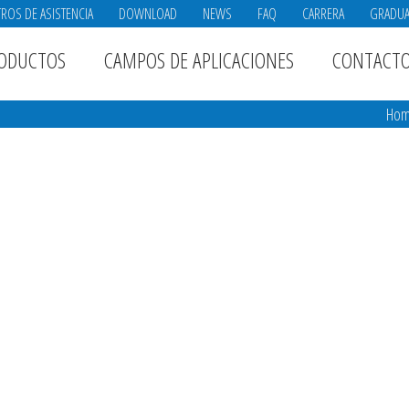
ROS DE ASISTENCIA
DOWNLOAD
NEWS
FAQ
CARRERA
GRADU
ODUCTOS
CAMPOS DE APLICACIONES
CONTACT
Ho