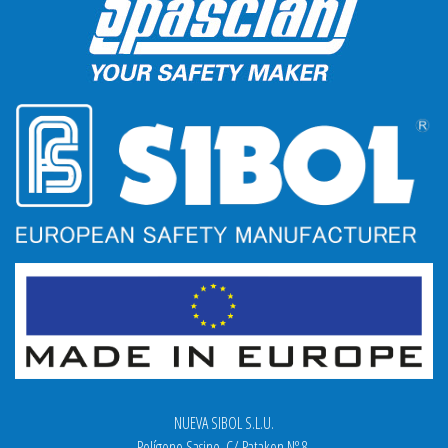
NUEVA SIBOL S.L.U.
Polígono Sasine. C/ Patakon Nº 8,