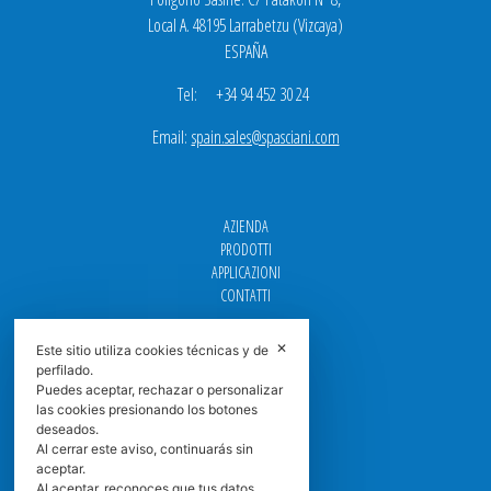
Local A. 48195 Larrabetzu (Vizcaya)
ESPAÑA
Tel: +34 94 452 30 24
Email:
spain.sales@spasciani.com
AZIENDA
PRODOTTI
APPLICAZIONI
CONTATTI
GUIDA FILTRI
✕
Este sitio utiliza cookies técnicas y de
CENTRI ASSISTENZA
perfilado.
DOWNLOAD
Puedes aceptar, rechazar o personalizar
NEWS
las cookies presionando los botones
deseados.
FAQ
Al cerrar este aviso, continuarás sin
CARRIERA
aceptar.
Al aceptar, reconoces que tus datos