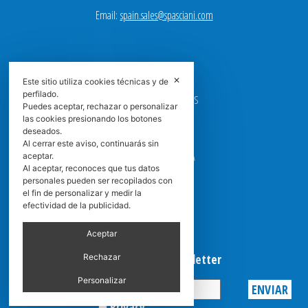
Email:
spain.sales@spasciani.com
EMPRESA
✕
Este sitio utiliza cookies técnicas y de
PRODUCTOS
perfilado.
CAMPOS DE APLICACIONES
Puedes aceptar, rechazar o personalizar
CONTACTO
las cookies presionando los botones
deseados.
GUÍA DEL FILTRO
Al cerrar este aviso, continuarás sin
CENTROS DE ASISTENCIA
aceptar.
Al aceptar, reconoces que tus datos
DOWNLOAD
personales pueden ser recopilados con
NEWS
el fin de personalizar y medir la
FAQ
efectividad de la publicidad.
CARRERA
GRADUADAS
Aceptar
Suscribirse a la Newsletter
Rechazar
Personalizar
Privacy