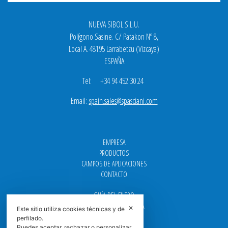
NUEVA SIBOL S.L.U.
Polígono Sasine. C/ Patakon Nº 8,
Local A. 48195 Larrabetzu (Vizcaya)
ESPAÑA
Tel: +34 94 452 30 24
Email:
spain.sales@spasciani.com
EMPRESA
PRODUCTOS
CAMPOS DE APLICACIONES
CONTACTO
GUÍA DEL FILTRO
CENTROS DE ASISTENCIA
✕
Este sitio utiliza cookies técnicas y de
DOWNLOAD
perfilado.
NEWS
Puedes aceptar, rechazar o personalizar