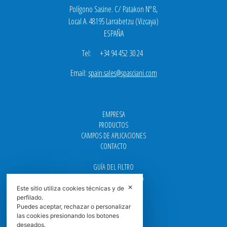
Polígono Sasine. C/ Patakon Nº 8,
Local A. 48195 Larrabetzu (Vizcaya)
ESPAÑA
Tel: +34 94 452 30 24
Email:
spain.sales@spasciani.com
EMPRESA
PRODUCTOS
CAMPOS DE APLICACIONES
CONTACTO
GUÍA DEL FILTRO
CENTROS DE ASISTENCIA
DOWNLOAD
✕
Este sitio utiliza cookies técnicas y de
perfilado.
NEWS
Puedes aceptar, rechazar o personalizar
FAQ
las cookies presionando los botones
CARRERA
deseados.