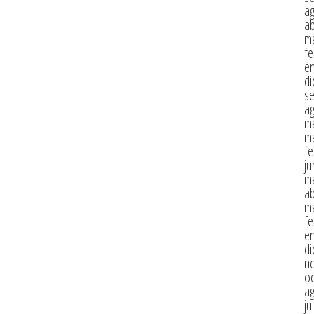
a
ab
m
fe
e
di
s
a
m
m
fe
ju
m
ab
m
fe
e
di
n
oc
a
ju