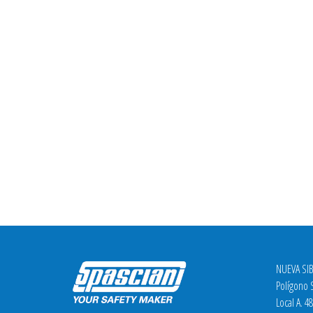
NUEVA SIB
Polígono S
Local A. 4