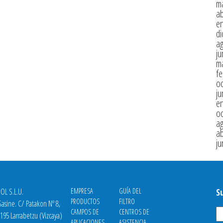
m
ab
e
di
a
ju
m
fe
oc
ju
e
oc
a
ab
ju
OL S.L.U.
EMPRESA
GUÍA DEL
S
PRODUCTOS
FILTRO
asine. C/ Patakon Nº 8,
CAMPOS DE
CENTROS DE
8195 Larrabetzu (Vizcaya)
APLICACIONES
ASISTENCIA