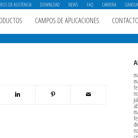
ROS DE ASISTENCIA
DOWNLOAD
NEWS
FAQ
CARRERA
GRADU
ODUCTOS
CAMPOS DE APLICACIONES
CONTACT
A
m
m
fe
n
ju
ab
m
fe
di
n
s