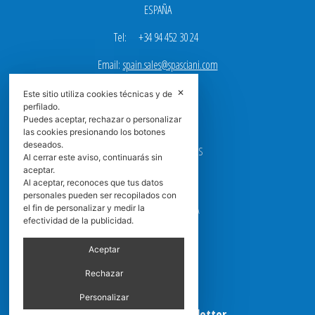
ESPAÑA
Tel: +34 94 452 30 24
Email:
spain.sales@spasciani.com
✕
Este sitio utiliza cookies técnicas y de
perfilado.
Puedes aceptar, rechazar o personalizar
EMPRESA
las cookies presionando los botones
PRODUCTOS
deseados.
CAMPOS DE APLICACIONES
Al cerrar este aviso, continuarás sin
CONTACTO
aceptar.
Al aceptar, reconoces que tus datos
GUÍA DEL FILTRO
personales pueden ser recopilados con
el fin de personalizar y medir la
CENTROS DE ASISTENCIA
efectividad de la publicidad.
DOWNLOAD
NEWS
Aceptar
FAQ
CARRERA
Rechazar
GRADUADAS
Personalizar
Suscribirse a la Newsletter