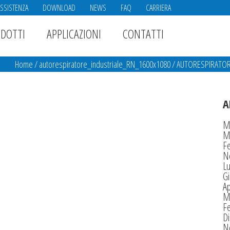
ASSISTENZA
DOWNLOAD
NEWS
FAQ
CARRIERA
DOTTI
APPLICAZIONI
CONTATTI
Home
/
autorespiratore_industriale_RN_1600x1080
/
AUTORESPIRATORI
A
M
M
F
N
Lu
G
Ap
M
F
D
N