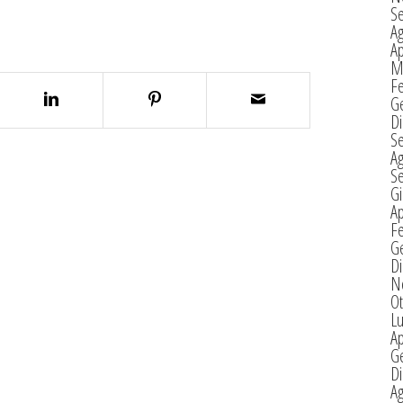
S
A
Ap
M
F
G
D
S
A
S
G
Ap
F
G
D
N
Ot
Lu
Ap
G
D
A