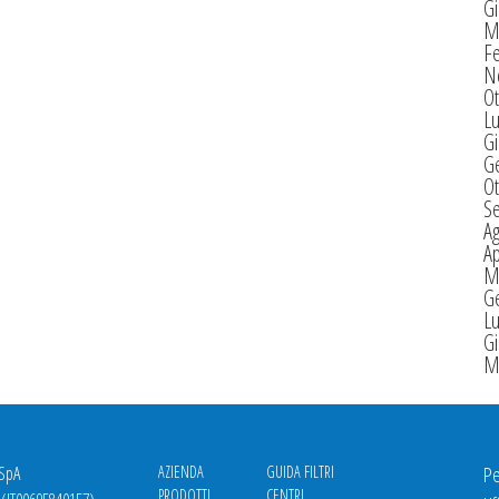
G
M
F
N
Ot
Lu
G
G
Ot
S
A
Ap
M
G
Lu
G
M
 SpA
AZIENDA
GUIDA FILTRI
Pe
PRODOTTI
CENTRI