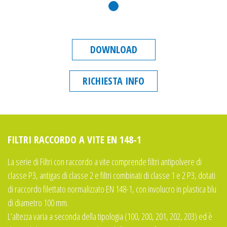
DOWNLOAD
RICHIESTA INFO
FILTRI RACCORDO A VITE EN 148-1
La serie di Filtri con raccordo a vite comprende filtri antipolvere di
classe P3, antigas di classe 2 e filtri combinati di classe 1 e 2 P3, dotati
di raccordo filettato normalizzato EN 148-1, con involucro in plastica blu
di diametro 100 mm.
L’altezza varia a seconda della tipologia (100, 200, 201, 202, 203) ed è