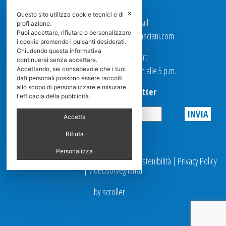
CARRIERA
✕
Questo sito utilizza cookie tecnici e di
Per contattarci via email
profilazione.
Puoi accettare, rifiutare o personalizzare
Ufficio Vendite: italy.sales@spasciani.com
i cookie premendo i pulsanti desiderati.
Chiudendo questa informativa
I nostri uffici sono aperti
continuerai senza accettare.
dal Lunedi al Venerdi dalle 9 a.m alle 5 p.m.
Accettando, sei consapevole che i tuoi
dati personali possono essere raccolti
allo scopo di personalizzare e misurare
Iscriviti alla Newsletter
l'efficacia della pubblicità.
Accetta
Privacy
Rifiuta
Personalizza
© 2025 Spasciani |
Codice Etico
|
Report Sostenibilità
|
Privacy Policy
|
Videosorveglianza
by scroller