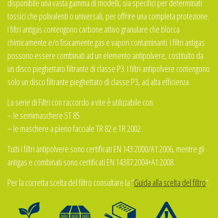
disponibile una vasta gamma di modelli, sia specifici per determinati
tossici che polivalenti o universali, per offrire una completa protezione.
I filtri antigas contengono carbone attivo granulare che blocca
chimicamente e/o fisicamente gas e vapori contaminanti. I filtri antigas
possono essere combinati ad un elemento antipolvere, costituito da
un disco pieghettato filtrante di classe P3. I filtri antipolvere contengono
solo un disco filtrante pieghettato di classe P3, ad alta efficienza.
La serie di Filtri con raccordo a vite è utilizzabile con:
– le semimaschere ST 85
– le maschere a pieno facciale TR 82 e TR 2002
Tutti i filtri antipolvere sono certificati EN 143:2000/A1:2006, mentre gli
antigas e combinati sono certificati EN 14387:2004+A1:2008.
Per la corretta scelta del filtro consultare la “
Guida alla scelta del filtro
“.