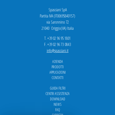
Spasciani SpA
Partita IVA (IT00695840157)
via Saronnino 72
21040 Origgio(VA) Italia
T. +39 02 96 95 1801
F. +39 02 96 73 0843
info@spasciani.it
AZIENDA
PRODOTTI
APPLICAZIONI
CONTATTI
GUIDA FILTRI
CENTRI ASSISTENZA
DOWNLOAD
NEWS
FAQ