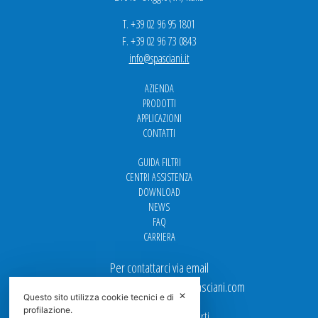
T. +39 02 96 95 1801
F. +39 02 96 73 0843
info@spasciani.it
AZIENDA
PRODOTTI
APPLICAZIONI
CONTATTI
GUIDA FILTRI
CENTRI ASSISTENZA
DOWNLOAD
NEWS
FAQ
CARRIERA
Per contattarci via email
Ufficio Vendite: italy.sales@spasciani.com
✕
Questo sito utilizza cookie tecnici e di
profilazione.
I nostri uffici sono aperti