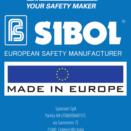
Spasciani SpA
Partita IVA (IT00695840157)
via Saronnino 72
21040 Origgio(VA) Italia