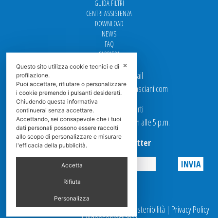
GUIDA FILTRI
CENTRI ASSISTENZA
DOWNLOAD
NEWS
FAQ
CARRIERA
✕
Questo sito utilizza cookie tecnici e di
Per contattarci via email
profilazione.
Puoi accettare, rifiutare o personalizzare
Ufficio Vendite: italy.sales@spasciani.com
i cookie premendo i pulsanti desiderati.
Chiudendo questa informativa
I nostri uffici sono aperti
continuerai senza accettare.
Accettando, sei consapevole che i tuoi
dal Lunedi al Venerdi dalle 9 a.m alle 5 p.m.
dati personali possono essere raccolti
allo scopo di personalizzare e misurare
Iscriviti alla Newsletter
l'efficacia della pubblicità.
Accetta
Privacy
Rifiuta
Personalizza
© 2025 Spasciani |
Codice Etico
|
Report Sostenibilità
|
Privacy Policy
|
Videosorveglianza