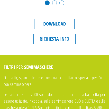
DOWNLOAD
RICHIESTA INFO
FILTRI PER SEMIMASCHERE
Filtri antigas, antipolvere e combinati con attacco speciale per l’uso
con semimaschere.
Le cartucce serie 2000 sono dotate di un raccordo a baionetta per
essere utilizzate, in coppia, sulle semimaschere DUO e DUETTA e sulla
maschera intera DUPLA. Sono disponibili in vari modelli
antigas
A, ABE o