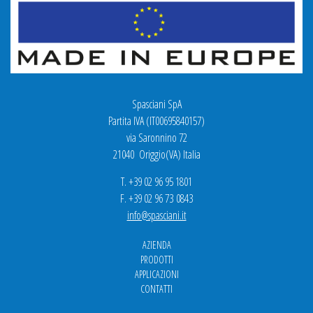
Spasciani SpA
Partita IVA (IT00695840157)
via Saronnino 72
21040 Origgio(VA) Italia
T. +39 02 96 95 1801
F. +39 02 96 73 0843
info@spasciani.it
AZIENDA
PRODOTTI
APPLICAZIONI
CONTATTI