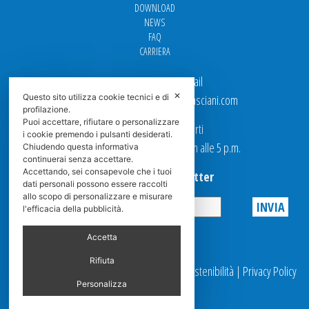
DOWNLOAD
NEWS
FAQ
CARRIERA
Per contattarci via email
✕
Ufficio Vendite: italy.sales@spasciani.com
Questo sito utilizza cookie tecnici e di
profilazione.
Puoi accettare, rifiutare o personalizzare
I nostri uffici sono aperti
i cookie premendo i pulsanti desiderati.
dal Lunedi al Venerdi dalle 9 a.m alle 5 p.m.
Chiudendo questa informativa
continuerai senza accettare.
Accettando, sei consapevole che i tuoi
Iscriviti alla Newsletter
dati personali possono essere raccolti
allo scopo di personalizzare e misurare
l'efficacia della pubblicità.
Privacy
Accetta
Rifiuta
© 2025 Spasciani |
Codice Etico
|
Report Sostenibilità
|
Privacy Policy
|
Videosorveglianza
Personalizza