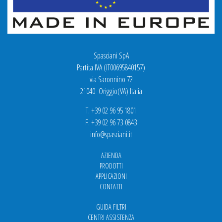
Spasciani SpA
Partita IVA (IT00695840157)
via Saronnino 72
21040 Origgio(VA) Italia
T. +39 02 96 95 1801
F. +39 02 96 73 0843
info@spasciani.it
AZIENDA
PRODOTTI
APPLICAZIONI
CONTATTI
GUIDA FILTRI
CENTRI ASSISTENZA