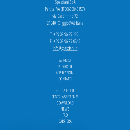
Spasciani SpA
Partita IVA (IT00695840157)
via Saronnino 72
21040 Origgio(VA) Italia
T. +39 02 96 95 1801
F. +39 02 96 73 0843
info@spasciani.it
AZIENDA
PRODOTTI
APPLICAZIONI
CONTATTI
GUIDA FILTRI
CENTRI ASSISTENZA
DOWNLOAD
NEWS
FAQ
CARRIERA