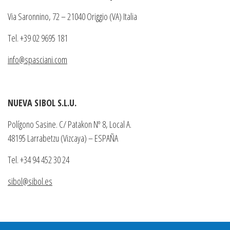
Via Saronnino, 72 – 21040 Origgio (VA) Italia
Tel. +39 02 9695 181
info@spasciani.com
NUEVA SIBOL S.L.U.
Polígono Sasine. C/ Patakon Nº 8, Local A.
48195 Larrabetzu (Vizcaya) – ESPAÑA
Tel. +34 94 452 30 24
sibol@sibol.es