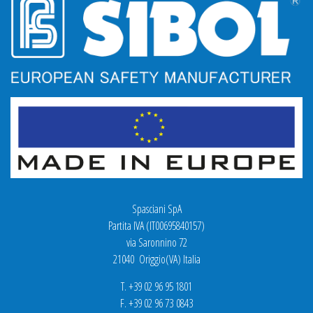
Spasciani SpA
Partita IVA (IT00695840157)
via Saronnino 72
21040 Origgio(VA) Italia
T. +39 02 96 95 1801
F. +39 02 96 73 0843