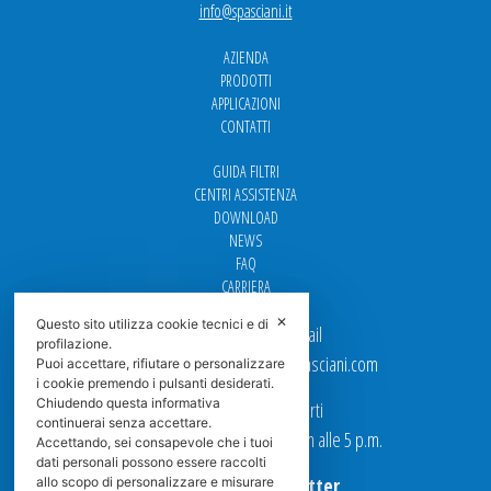
info@spasciani.it
AZIENDA
PRODOTTI
APPLICAZIONI
CONTATTI
GUIDA FILTRI
CENTRI ASSISTENZA
DOWNLOAD
NEWS
FAQ
CARRIERA
✕
Questo sito utilizza cookie tecnici e di
Per contattarci via email
profilazione.
Ufficio Vendite: italy.sales@spasciani.com
Puoi accettare, rifiutare o personalizzare
i cookie premendo i pulsanti desiderati.
Chiudendo questa informativa
I nostri uffici sono aperti
continuerai senza accettare.
dal Lunedi al Venerdi dalle 9 a.m alle 5 p.m.
Accettando, sei consapevole che i tuoi
dati personali possono essere raccolti
Iscriviti alla Newsletter
allo scopo di personalizzare e misurare