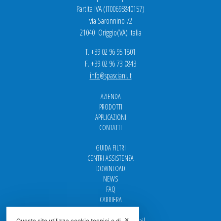
Partita IVA (IT00695840157)
via Saronnino 72
21040 Origgio(VA) Italia
T. +39 02 96 95 1801
F. +39 02 96 73 0843
info@spasciani.it
AZIENDA
PRODOTTI
APPLICAZIONI
CONTATTI
GUIDA FILTRI
CENTRI ASSISTENZA
DOWNLOAD
NEWS
FAQ
CARRIERA
Per contattarci via email
✕
Questo sito utilizza cookie tecnici e di