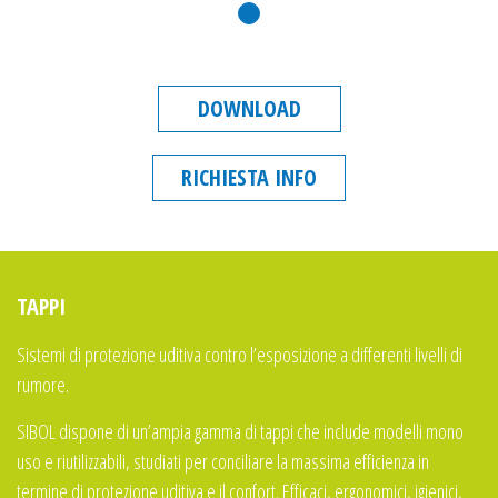
DOWNLOAD
RICHIESTA INFO
TAPPI
Sistemi di protezione uditiva contro l’esposizione a differenti livelli di
rumore.
SIBOL dispone di un’ampia gamma di tappi che include modelli mono
uso e riutilizzabili, studiati per conciliare la massima efficienza in
termine di protezione uditiva e il confort. Efficaci, ergonomici, igienici,