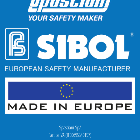
Spasciani SpA
Partita IVA (IT00695840157)