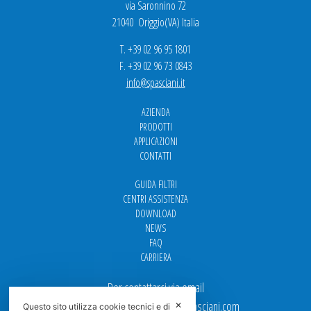
via Saronnino 72
21040 Origgio(VA) Italia
T. +39 02 96 95 1801
F. +39 02 96 73 0843
info@spasciani.it
AZIENDA
PRODOTTI
APPLICAZIONI
CONTATTI
GUIDA FILTRI
CENTRI ASSISTENZA
DOWNLOAD
NEWS
FAQ
CARRIERA
Per contattarci via email
Ufficio Vendite: italy.sales@spasciani.com
✕
Questo sito utilizza cookie tecnici e di