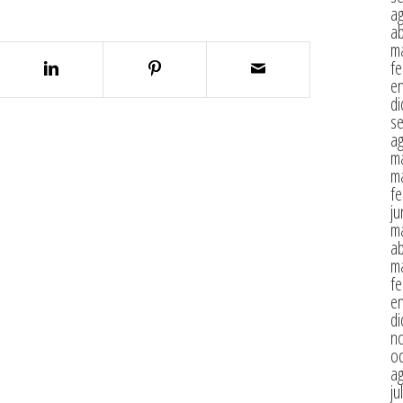
a
ab
m
fe
e
di
s
a
m
m
fe
ju
m
ab
m
fe
e
di
n
oc
a
ju