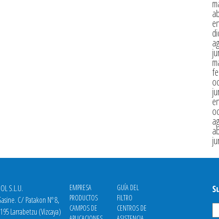
m
ab
e
di
a
ju
m
fe
oc
ju
e
oc
a
ab
ju
OL S.L.U.
EMPRESA
GUÍA DEL
S
PRODUCTOS
FILTRO
asine. C/ Patakon Nº 8,
CAMPOS DE
CENTROS DE
8195 Larrabetzu (Vizcaya)
APLICACIONES
ASISTENCIA