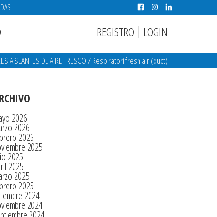
ADAS
|
REGISTRO
LOGIN
O
ES AISLANTES DE AIRE FRESCO
/
Respiratori fresh air (duct)
RCHIVO
ayo 2026
arzo 2026
brero 2026
oviembre 2025
lio 2025
ril 2025
arzo 2025
brero 2025
ciembre 2024
oviembre 2024
eptiembre 2024