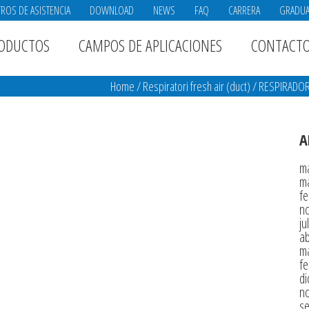
ROS DE ASISTENCIA
DOWNLOAD
NEWS
FAQ
CARRERA
GRADU
ODUCTOS
CAMPOS DE APLICACIONES
CONTACT
Home
/
Respiratori fresh air (duct)
/
RESPIRADOR
A
m
m
fe
n
ju
ab
m
fe
di
n
s