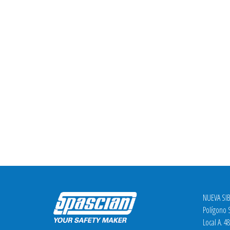
NUEVA SIB
Polígono S
Local A. 4