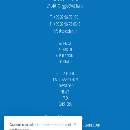
21040 Origgio(VA) Italia
T. +39 02 96 95 1801
F. +39 02 96 73 0843
info@spasciani.it
AZIENDA
PRODOTTI
APPLICAZIONI
CONTATTI
GUIDA FILTRI
CENTRI ASSISTENZA
DOWNLOAD
NEWS
FAQ
CARRIERA
Per contattarci via email
Ufficio Vendite: italy.sales@spasciani.com
✕
Questo sito utilizza cookie tecnici e di
profilazione.