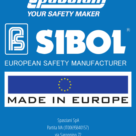
Spasciani SpA
Partita IVA (IT00695840157)
via Saronnino 72