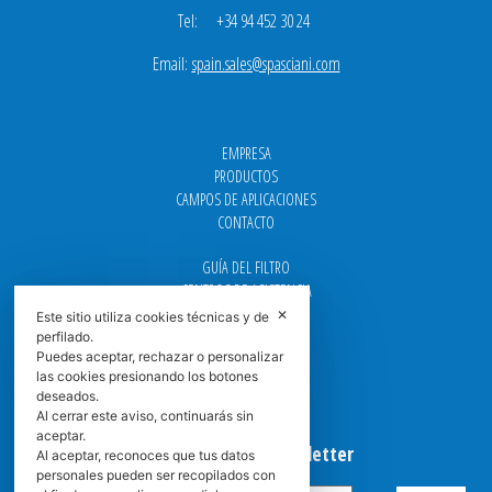
Tel: +34 94 452 30 24
Email:
spain.sales@spasciani.com
EMPRESA
PRODUCTOS
CAMPOS DE APLICACIONES
CONTACTO
GUÍA DEL FILTRO
CENTROS DE ASISTENCIA
DOWNLOAD
✕
Este sitio utiliza cookies técnicas y de
NEWS
perfilado.
Puedes aceptar, rechazar o personalizar
FAQ
las cookies presionando los botones
CARRERA
deseados.
GRADUADAS
Al cerrar este aviso, continuarás sin
aceptar.
Suscribirse a la Newsletter
Al aceptar, reconoces que tus datos
personales pueden ser recopilados con