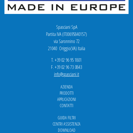
Spasciani SpA
Partita IVA (IT00695840157)
via Saronnino 72
21040 Origgio(VA) Italia
T. +39 02 96 95 1801
F. +39 02 96 73 0843
info@spasciani.it
AZIENDA
PRODOTTI
APPLICAZIONI
CONTATTI
GUIDA FILTRI
CENTRI ASSISTENZA
DOWNLOAD