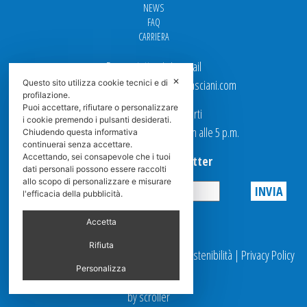
NEWS
FAQ
CARRIERA
Per contattarci via email
✕
Ufficio Vendite: italy.sales@spasciani.com
Questo sito utilizza cookie tecnici e di
profilazione.
Puoi accettare, rifiutare o personalizzare
I nostri uffici sono aperti
i cookie premendo i pulsanti desiderati.
dal Lunedi al Venerdi dalle 9 a.m alle 5 p.m.
Chiudendo questa informativa
continuerai senza accettare.
Accettando, sei consapevole che i tuoi
Iscriviti alla Newsletter
dati personali possono essere raccolti
allo scopo di personalizzare e misurare
l'efficacia della pubblicità.
Privacy
Accetta
Rifiuta
© 2025 Spasciani |
Codice Etico
|
Report Sostenibilità
|
Privacy Policy
|
Videosorveglianza
Personalizza
by scroller