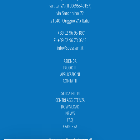
Partita IVA (IT00695840157)
via Saronnino 72
21040 Origgio(VA) Italia
T. +39 02 96 95 1801
F. +39 02 96 73 0843
info@spasciani.it
AZIENDA
PRODOTTI
APPLICAZIONI
CONTATTI
GUIDA FILTRI
CENTRI ASSISTENZA
DOWNLOAD
NEWS
FAQ
CARRIERA
Per contattarci via email