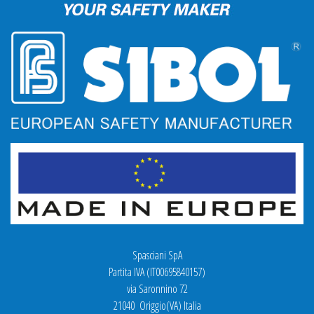
Spasciani SpA
Partita IVA (IT00695840157)
via Saronnino 72
21040 Origgio(VA) Italia