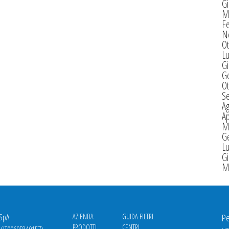
G
M
F
N
Ot
Lu
G
G
Ot
S
A
Ap
M
G
Lu
G
M
 SpA
AZIENDA
GUIDA FILTRI
Pe
PRODOTTI
CENTRI