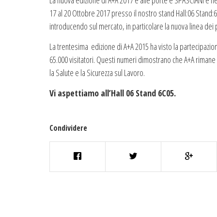
La nuova edizione di A+A 2017 è alle porte e SPASCIANI è f
17 al 20 Ottobre 2017 presso il nostro stand Hall:06 Stand:
introducendo sul mercato, in particolare la nuova linea dei p
La trentesima
edizione di A+A 2015 ha visto la partecipazio
65.000 visitatori. Questi numeri dimostrano che A+A rimane
la Salute e la Sicurezza sul Lavoro.
Vi aspettiamo all’Hall 06 Stand 6C05.
Condividere