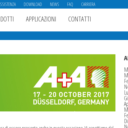
ASSISTENZA
DOWNLOAD
NEWS
FAQ
CARRIERA
DOTTI
APPLICAZIONI
CONTATTI
A
M
M
F
N
Lu
G
Ap
M
F
D
N