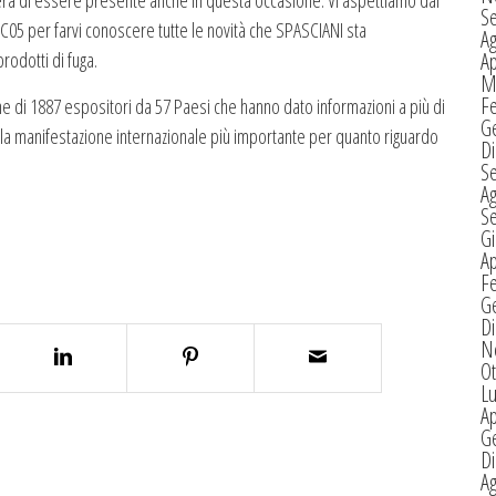
iera di essere presente anche in questa occasione. Vi aspettiamo dal
S
6C05 per farvi conoscere tutte le novità che SPASCIANI sta
A
rodotti di fuga.
Ap
M
F
ne di 1887 espositori da 57 Paesi che hanno dato informazioni a più di
G
 la manifestazione internazionale più importante per quanto riguardo
D
S
A
S
G
Ap
F
G
D
N
Ot
Lu
Ap
G
D
A