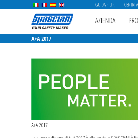
GUIDA FILTRI
CENTRI 
AZIENDA
PRO
A+A 2017
A+A 2017