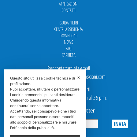
APPLICAZIONI
CONTATTI
GUIDA FILTRI
CENTRI ASSISTENZA
DOWNLOAD
NEWS
FAQ
CARRIERA
Per contattarci via email
Ufficio Vendite: italy.sales@spasciani.com
✕
Questo sito utilizza cookie tecnici e di
profilazione.
I nostri uffici sono aperti
Puoi accettare, rifiutare o personalizzare
i cookie premendo i pulsanti desiderati.
dal Lunedi al Venerdi dalle 9 a.m alle 5 p.m.
Chiudendo questa informativa
continuerai senza accettare.
Iscriviti alla Newsletter
Accettando, sei consapevole che i tuoi
dati personali possono essere raccolti
allo scopo di personalizzare e misurare
l'efficacia della pubblicità.
Privacy