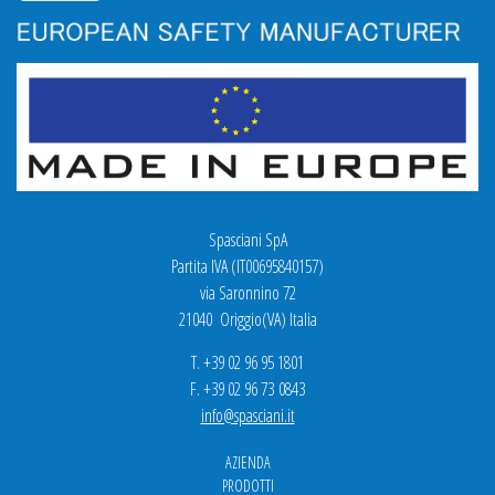
Spasciani SpA
Partita IVA (IT00695840157)
via Saronnino 72
21040 Origgio(VA) Italia
T. +39 02 96 95 1801
F. +39 02 96 73 0843
info@spasciani.it
AZIENDA
PRODOTTI