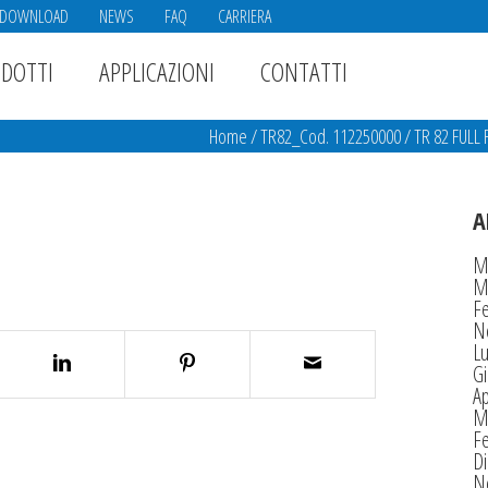
DOWNLOAD
NEWS
FAQ
CARRIERA
DOTTI
APPLICAZIONI
CONTATTI
Home
/
TR82_Cod. 112250000
/
TR 82 FULL
A
M
M
F
N
Lu
G
Ap
M
F
D
N