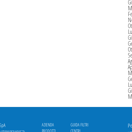
G
M
F
N
Ot
Lu
G
G
Ot
S
A
Ap
M
G
Lu
G
M
 SpA
AZIENDA
GUIDA FILTRI
Pe
PRODOTTI
CENTRI