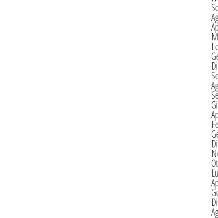
S
A
Ap
M
F
G
D
S
A
S
G
Ap
F
G
D
N
Ot
Lu
Ap
G
D
A