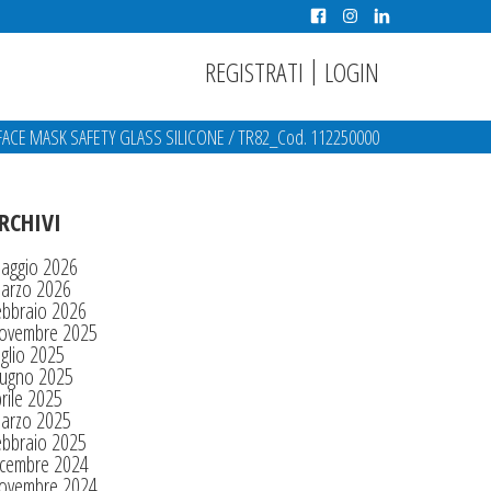
|
REGISTRATI
LOGIN
 FACE MASK SAFETY GLASS SILICONE
/
TR82_Cod. 112250000
RCHIVI
aggio 2026
arzo 2026
ebbraio 2026
ovembre 2025
glio 2025
iugno 2025
rile 2025
arzo 2025
ebbraio 2025
icembre 2024
ovembre 2024