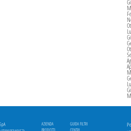
G
M
F
N
Ot
Lu
G
G
Ot
S
A
Ap
M
G
Lu
G
M
 SpA
AZIENDA
GUIDA FILTRI
Pe
PRODOTTI
CENTRI