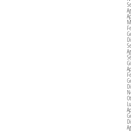
S
A
Ap
M
F
G
D
S
A
S
G
Ap
F
G
D
N
Ot
Lu
Ap
G
D
A