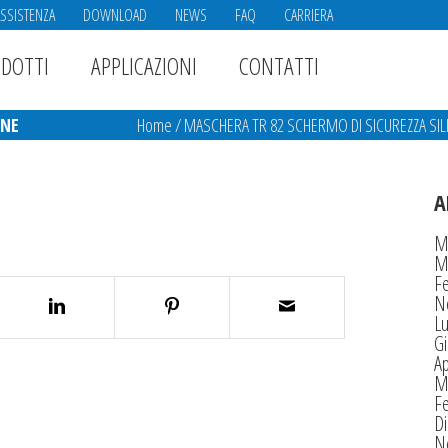
ASSISTENZA
DOWNLOAD
NEWS
FAQ
CARRIERA
DOTTI
APPLICAZIONI
CONTATTI
ONE
Home
/
MASCHERA TR 82 SCHERMO DI SICUREZZA SI
A
M
M
F
N
Lu
G
Ap
M
F
D
N