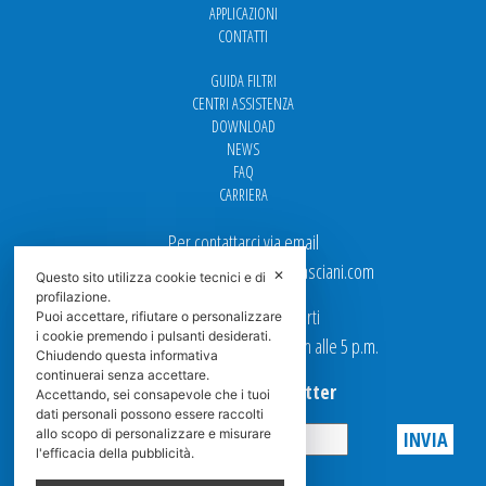
APPLICAZIONI
CONTATTI
GUIDA FILTRI
CENTRI ASSISTENZA
DOWNLOAD
NEWS
FAQ
CARRIERA
Per contattarci via email
Ufficio Vendite: italy.sales@spasciani.com
✕
Questo sito utilizza cookie tecnici e di
profilazione.
I nostri uffici sono aperti
Puoi accettare, rifiutare o personalizzare
i cookie premendo i pulsanti desiderati.
dal Lunedi al Venerdi dalle 9 a.m alle 5 p.m.
Chiudendo questa informativa
continuerai senza accettare.
Iscriviti alla Newsletter
Accettando, sei consapevole che i tuoi
dati personali possono essere raccolti
allo scopo di personalizzare e misurare
l'efficacia della pubblicità.
Privacy