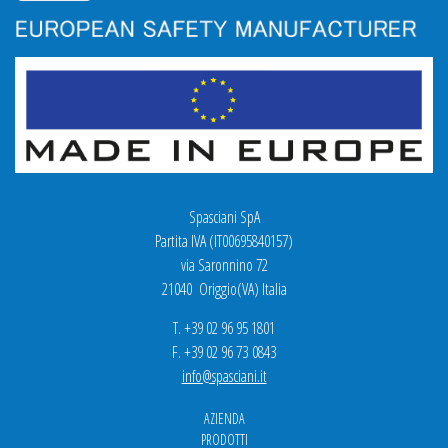
Spasciani SpA
Partita IVA (IT00695840157)
via Saronnino 72
21040 Origgio(VA) Italia
T. +39 02 96 95 1801
F. +39 02 96 73 0843
info@spasciani.it
AZIENDA
PRODOTTI