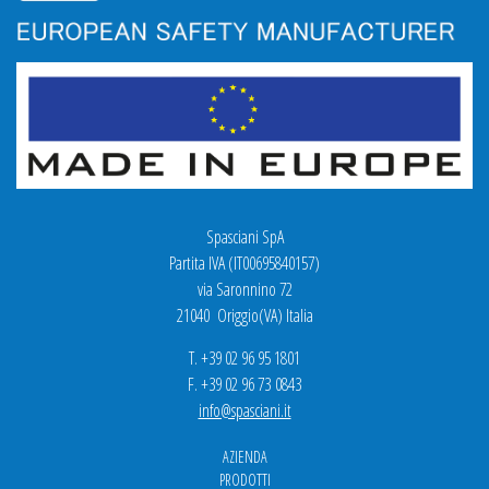
Spasciani SpA
Partita IVA (IT00695840157)
via Saronnino 72
21040 Origgio(VA) Italia
T. +39 02 96 95 1801
F. +39 02 96 73 0843
info@spasciani.it
AZIENDA
PRODOTTI