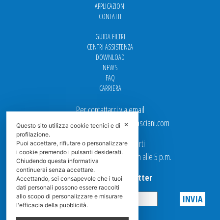
APPLICAZIONI
CONTATTI
GUIDA FILTRI
CENTRI ASSISTENZA
DOWNLOAD
NEWS
FAQ
CARRIERA
Per contattarci via email
Ufficio Vendite: italy.sales@spasciani.com
✕
Questo sito utilizza cookie tecnici e di
profilazione.
I nostri uffici sono aperti
Puoi accettare, rifiutare o personalizzare
i cookie premendo i pulsanti desiderati.
dal Lunedi al Venerdi dalle 9 a.m alle 5 p.m.
Chiudendo questa informativa
continuerai senza accettare.
Iscriviti alla Newsletter
Accettando, sei consapevole che i tuoi
dati personali possono essere raccolti
allo scopo di personalizzare e misurare
l'efficacia della pubblicità.
Privacy