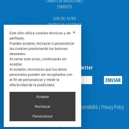
CAMPOS DE APLICACIONES
CONTACTO
GUÍA DEL FILTRO
CENTROS DE ASISTENCIA
DOWNLOAD
✕
Este sitio utiliza cookies técnicas y de
NEWS
perfilado.
FAQ
Puedes aceptar, rechazar o personalizar
CARRERA
las cookies presionando los botones
deseados.
GRADUADAS
Al cerrar este aviso, continuarás sin
aceptar.
Suscribirse a la Newsletter
Al aceptar, reconoces que tus datos
personales pueden ser recopilados con
el fin de personalizar y medir la
efectividad de la publicidad.
Privacy
Aceptar
© 2025 Spasciani |
Codice Etico
|
Report Sostenibilità
|
Privacy Policy
Rechazar
|
Video Surveillance
Personalizar
by scroller