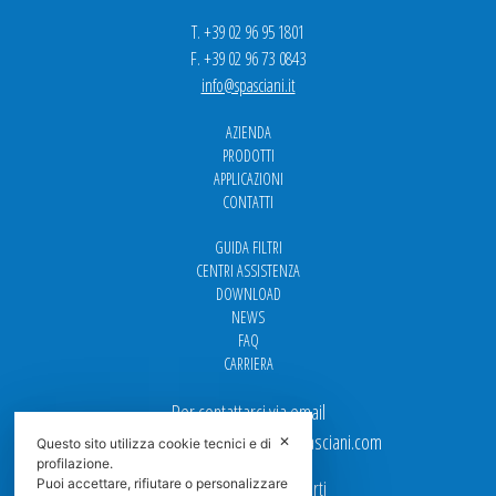
T. +39 02 96 95 1801
F. +39 02 96 73 0843
info@spasciani.it
AZIENDA
PRODOTTI
APPLICAZIONI
CONTATTI
GUIDA FILTRI
CENTRI ASSISTENZA
DOWNLOAD
NEWS
FAQ
CARRIERA
Per contattarci via email
Ufficio Vendite: italy.sales@spasciani.com
✕
Questo sito utilizza cookie tecnici e di
profilazione.
Puoi accettare, rifiutare o personalizzare
I nostri uffici sono aperti