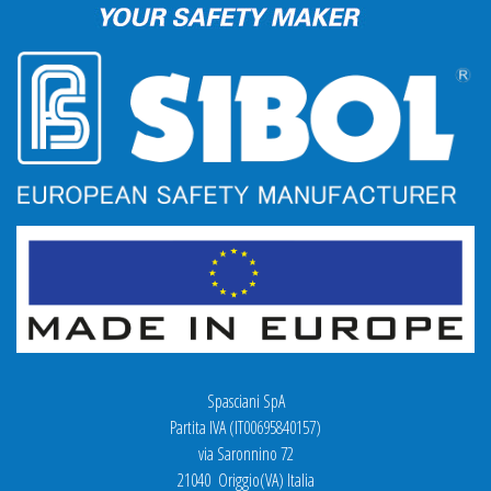
Spasciani SpA
Partita IVA (IT00695840157)
via Saronnino 72
21040 Origgio(VA) Italia