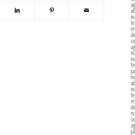
a
ab
m
fe
e
di
s
a
m
m
fe
ju
m
ab
m
fe
e
di
n
oc
a
ju