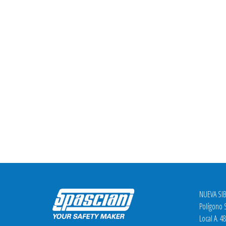
NUEVA SIB
Polígono S
Local A. 4