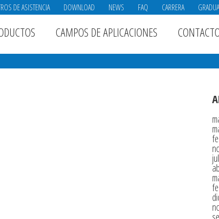
ROS DE ASISTENCIA
DOWNLOAD
NEWS
FAQ
CARRERA
GRADU
ODUCTOS
CAMPOS DE APLICACIONES
CONTACT
A
m
m
fe
n
ju
ab
m
fe
di
n
s