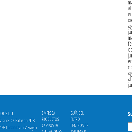
m
ab
e
di
a
ju
m
fe
oc
ju
e
oc
a
ab
ju
OL S.L.U.
EMPRESA
GUÍA DEL
S
PRODUCTOS
FILTRO
asine. C/ Patakon Nº 8,
CAMPOS DE
CENTROS DE
8195 Larrabetzu (Vizcaya)
APLICACIONES
ASISTENCIA