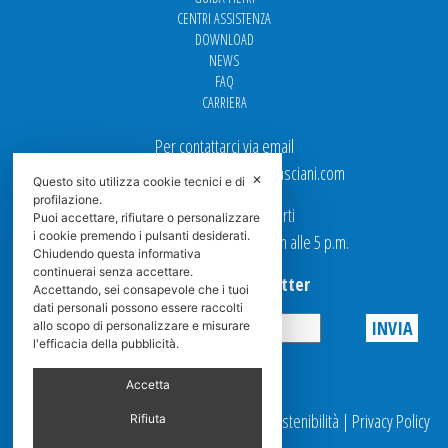
CENTRI ASSISTENZA
DOWNLOAD
NEWS
FAQ
CARRIERA
Per contattarci via email
Ufficio Vendite: italy.sales@spasciani.com
✕
Questo sito utilizza cookie tecnici e di
profilazione.
I nostri uffici sono aperti
Puoi accettare, rifiutare o personalizzare
i cookie premendo i pulsanti desiderati.
dal Lunedi al Venerdi dalle 9 a.m alle 5 p.m.
Chiudendo questa informativa
continuerai senza accettare.
Iscriviti alla Newsletter
Accettando, sei consapevole che i tuoi
dati personali possono essere raccolti
allo scopo di personalizzare e misurare
l'efficacia della pubblicità.
Privacy
Accetta
© 2025 Spasciani |
Codice Etico
|
Report Sostenibilità
|
Privacy Policy
Rifiuta
|
Videosorveglianza