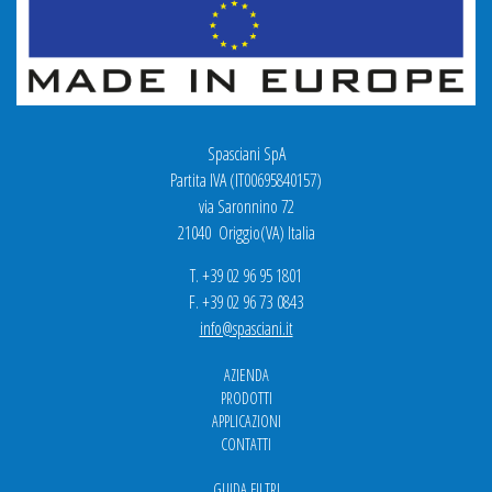
Spasciani SpA
Partita IVA (IT00695840157)
via Saronnino 72
21040 Origgio(VA) Italia
T. +39 02 96 95 1801
F. +39 02 96 73 0843
info@spasciani.it
AZIENDA
PRODOTTI
APPLICAZIONI
CONTATTI
GUIDA FILTRI