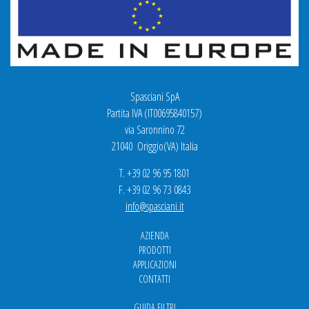
Spasciani SpA
Partita IVA (IT00695840157)
via Saronnino 72
21040 Origgio(VA) Italia
T. +39 02 96 95 1801
F. +39 02 96 73 0843
info@spasciani.it
AZIENDA
PRODOTTI
APPLICAZIONI
CONTATTI
GUIDA FILTRI