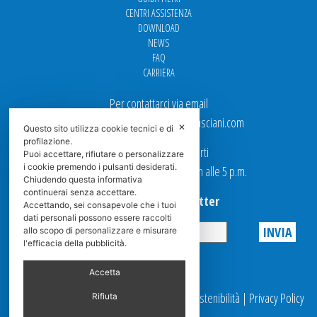
CENTRI ASSISTENZA
DOWNLOAD
NEWS
FAQ
CARRIERA
Per contattarci via email
Ufficio Vendite: italy.sales@spasciani.com
✕
Questo sito utilizza cookie tecnici e di
profilazione.
I nostri uffici sono aperti
Puoi accettare, rifiutare o personalizzare
i cookie premendo i pulsanti desiderati.
dal Lunedi al Venerdi dalle 9 a.m alle 5 p.m.
Chiudendo questa informativa
continuerai senza accettare.
Iscriviti alla Newsletter
Accettando, sei consapevole che i tuoi
dati personali possono essere raccolti
allo scopo di personalizzare e misurare
l'efficacia della pubblicità.
Privacy
Accetta
© 2025 Spasciani |
Codice Etico
|
Report Sostenibilità
|
Privacy Policy
Rifiuta
|
Videosorveglianza