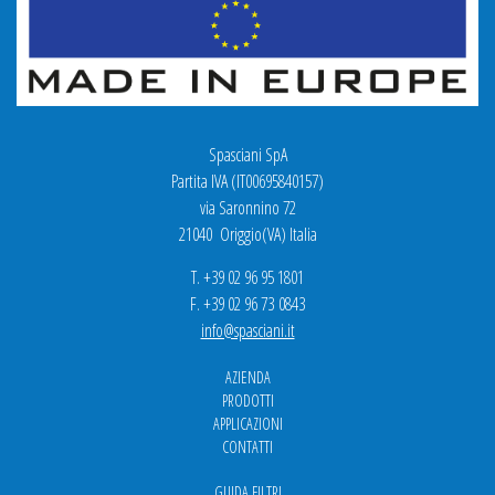
Spasciani SpA
Partita IVA (IT00695840157)
via Saronnino 72
21040 Origgio(VA) Italia
T. +39 02 96 95 1801
F. +39 02 96 73 0843
info@spasciani.it
AZIENDA
PRODOTTI
APPLICAZIONI
CONTATTI
GUIDA FILTRI