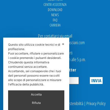
CENTRI ASSISTENZA
DOWNLOAD
NEWS
FAQ
CARRIERA
Per contattarci via email
Ufficio Vendite: italy.sales@spasciani.com
✕
Questo sito utilizza cookie tecnici e di
profilazione.
I nostri uffici sono aperti
Puoi accettare, rifiutare o personalizzare
i cookie premendo i pulsanti desiderati.
dal Lunedi al Venerdi dalle 9 a.m alle 5 p.m.
Chiudendo questa informativa
continuerai senza accettare.
Iscriviti alla Newsletter
Accettando, sei consapevole che i tuoi
dati personali possono essere raccolti
allo scopo di personalizzare e misurare
l'efficacia della pubblicità.
Privacy
Accetta
© 2025 Spasciani |
Codice Etico
|
Report Sostenibilità
|
Privacy Policy
Rifiuta
|
Videosorveglianza