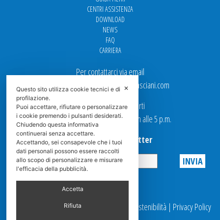
CENTRI ASSISTENZA
DOWNLOAD
NEWS
FAQ
CARRIERA
Per contattarci via email
Ufficio Vendite: italy.sales@spasciani.com
✕
Questo sito utilizza cookie tecnici e di
profilazione.
I nostri uffici sono aperti
Puoi accettare, rifiutare o personalizzare
i cookie premendo i pulsanti desiderati.
dal Lunedi al Venerdi dalle 9 a.m alle 5 p.m.
Chiudendo questa informativa
continuerai senza accettare.
Iscriviti alla Newsletter
Accettando, sei consapevole che i tuoi
dati personali possono essere raccolti
allo scopo di personalizzare e misurare
l'efficacia della pubblicità.
Privacy
Accetta
© 2025 Spasciani |
Codice Etico
|
Report Sostenibilità
|
Privacy Policy
Rifiuta
|
Videosorveglianza