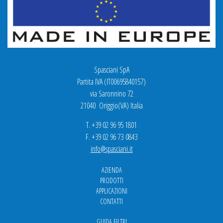
Spasciani SpA
Partita IVA (IT00695840157)
via Saronnino 72
21040 Origgio(VA) Italia
T. +39 02 96 95 1801
F. +39 02 96 73 0843
info@spasciani.it
AZIENDA
PRODOTTI
APPLICAZIONI
CONTATTI
GUIDA FILTRI