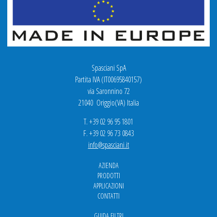
Spasciani SpA
Partita IVA (IT00695840157)
via Saronnino 72
21040 Origgio(VA) Italia
T. +39 02 96 95 1801
F. +39 02 96 73 0843
info@spasciani.it
AZIENDA
PRODOTTI
APPLICAZIONI
CONTATTI
GUIDA FILTRI