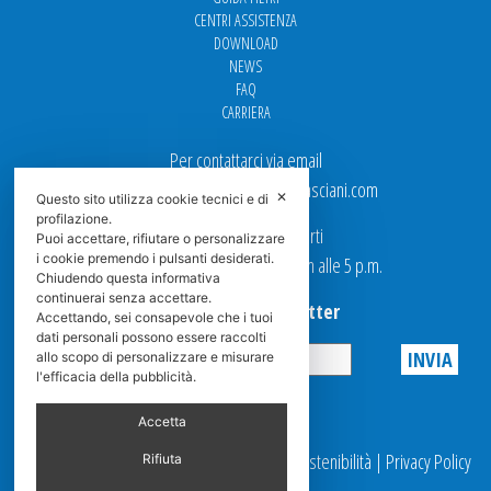
CENTRI ASSISTENZA
DOWNLOAD
NEWS
FAQ
CARRIERA
Per contattarci via email
Ufficio Vendite: italy.sales@spasciani.com
✕
Questo sito utilizza cookie tecnici e di
profilazione.
I nostri uffici sono aperti
Puoi accettare, rifiutare o personalizzare
i cookie premendo i pulsanti desiderati.
dal Lunedi al Venerdi dalle 9 a.m alle 5 p.m.
Chiudendo questa informativa
continuerai senza accettare.
Iscriviti alla Newsletter
Accettando, sei consapevole che i tuoi
dati personali possono essere raccolti
allo scopo di personalizzare e misurare
l'efficacia della pubblicità.
Privacy
Accetta
© 2025 Spasciani |
Codice Etico
|
Report Sostenibilità
|
Privacy Policy
Rifiuta
|
Videosorveglianza