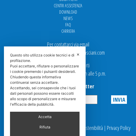
CENTRI ASSISTENZA
DOWNLOAD
NEWS
FAQ
CARRIERA
Per contattarci via email
Ufficio Vendite: italy.sales@spasciani.com
✕
Questo sito utilizza cookie tecnici e di
profilazione.
I nostri uffici sono aperti
Puoi accettare, rifiutare o personalizzare
i cookie premendo i pulsanti desiderati.
dal Lunedi al Venerdi dalle 9 a.m alle 5 p.m.
Chiudendo questa informativa
continuerai senza accettare.
Iscriviti alla Newsletter
Accettando, sei consapevole che i tuoi
dati personali possono essere raccolti
allo scopo di personalizzare e misurare
l'efficacia della pubblicità.
Privacy
Accetta
© 2025 Spasciani |
Codice Etico
|
Report Sostenibilità
|
Privacy Policy
Rifiuta
|
Videosorveglianza