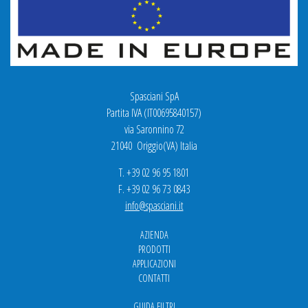
Spasciani SpA
Partita IVA (IT00695840157)
via Saronnino 72
21040 Origgio(VA) Italia
T. +39 02 96 95 1801
F. +39 02 96 73 0843
info@spasciani.it
AZIENDA
PRODOTTI
APPLICAZIONI
CONTATTI
GUIDA FILTRI