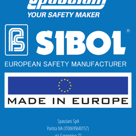
Spasciani SpA
Partita IVA (IT00695840157)
via Saronnino 72