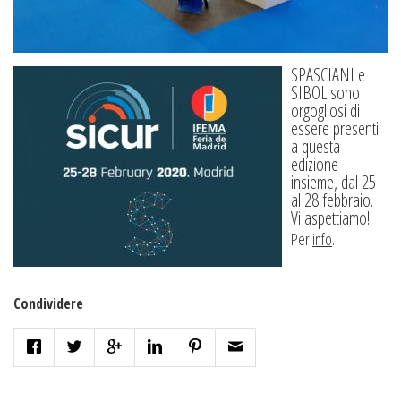
SPASCIANI e
SIBOL sono
orgogliosi di
essere presenti
a questa
edizione
insieme, dal 25
al 28 febbraio.
Vi aspettiamo!
Per
info
.
Condividere