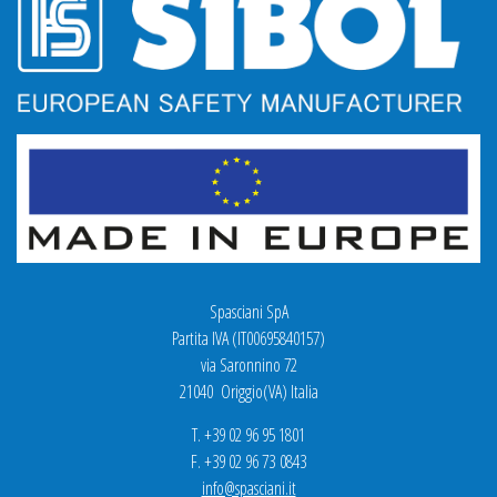
Spasciani SpA
Partita IVA (IT00695840157)
via Saronnino 72
21040 Origgio(VA) Italia
T. +39 02 96 95 1801
F. +39 02 96 73 0843
info@spasciani.it