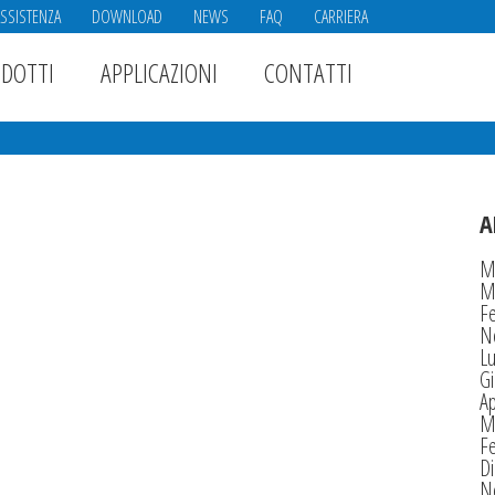
ASSISTENZA
DOWNLOAD
NEWS
FAQ
CARRIERA
DOTTI
APPLICAZIONI
CONTATTI
A
M
M
F
N
Lu
G
Ap
M
F
D
N