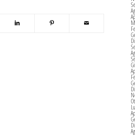
S
A
Ap
M
F
G
D
S
A
S
G
Ap
F
G
D
N
Ot
Lu
Ap
G
D
A