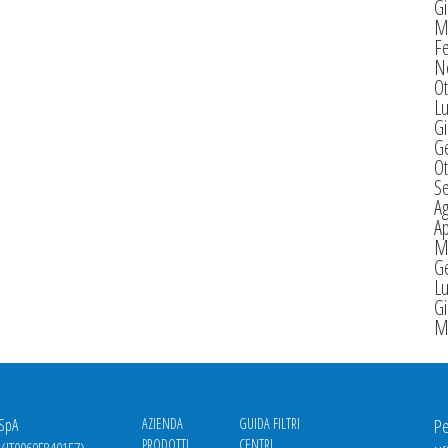
G
M
F
N
Ot
Lu
G
G
Ot
S
A
Ap
M
G
Lu
G
M
 SpA
AZIENDA
GUIDA FILTRI
Pe
PRODOTTI
CENTRI