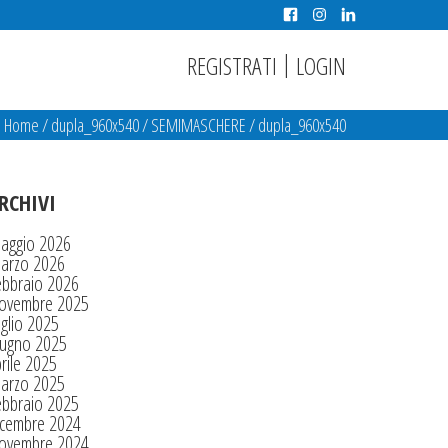
|
REGISTRATI
LOGIN
Home
/
dupla_960x540
/
SEMIMASCHERE
/
dupla_960x540
RCHIVI
aggio 2026
arzo 2026
ebbraio 2026
ovembre 2025
glio 2025
iugno 2025
rile 2025
arzo 2025
ebbraio 2025
icembre 2024
ovembre 2024