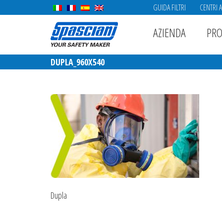
GUIDA FILTRI
CENTRI 
AZIENDA
PRO
DUPLA_960X540
Dupla