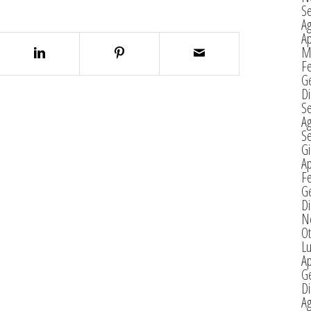
S
A
Ap
M
F
G
D
S
A
S
G
Ap
F
G
D
N
Ot
Lu
Ap
G
D
A