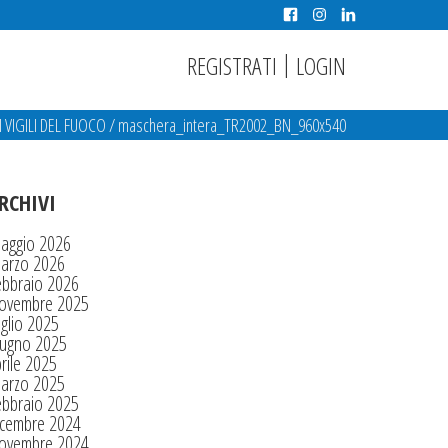
|
REGISTRATI
LOGIN
VIGILI DEL FUOCO
/
maschera_intera_TR2002_BN_960x540
RCHIVI
aggio 2026
arzo 2026
ebbraio 2026
ovembre 2025
glio 2025
iugno 2025
rile 2025
arzo 2025
ebbraio 2025
icembre 2024
ovembre 2024