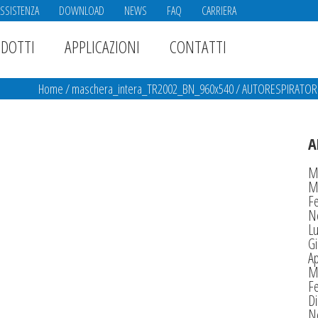
ASSISTENZA
DOWNLOAD
NEWS
FAQ
CARRIERA
DOTTI
APPLICAZIONI
CONTATTI
Home
/
maschera_intera_TR2002_BN_960x540
/
AUTORESPIRATORI 
A
M
M
F
N
Lu
G
Ap
M
F
D
N