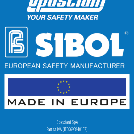
Spasciani SpA
Partita IVA (IT00695840157)