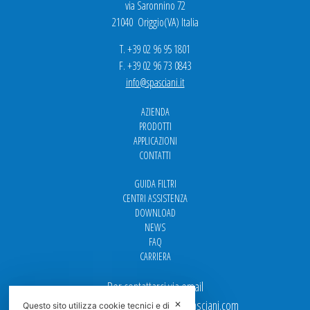
via Saronnino 72
21040 Origgio(VA) Italia
T. +39 02 96 95 1801
F. +39 02 96 73 0843
info@spasciani.it
AZIENDA
PRODOTTI
APPLICAZIONI
CONTATTI
GUIDA FILTRI
CENTRI ASSISTENZA
DOWNLOAD
NEWS
FAQ
CARRIERA
Per contattarci via email
Ufficio Vendite: italy.sales@spasciani.com
✕
Questo sito utilizza cookie tecnici e di