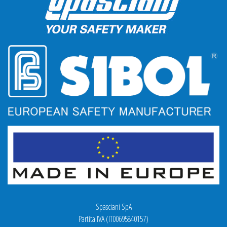
Spasciani SpA
Partita IVA (IT00695840157)