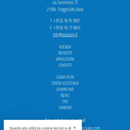
via Saronnino 72
21040 Origgio(VA) Italia
T. +39 02 96 95 1801
F. +39 02 96 73 0843
info@spasciani.it
AZIENDA
PRODOTTI
APPLICAZIONI
CONTATTI
GUIDA FILTRI
CENTRI ASSISTENZA
DOWNLOAD
NEWS
FAQ
CARRIERA
Per contattarci via email
Ufficio Vendite: italy.sales@spasciani.com
✕
Questo sito utilizza cookie tecnici e di