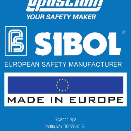
Spasciani SpA
Partita IVA (IT00695840157)