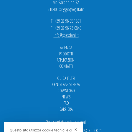
via Saronnino 72
21040 Origgio(VA) Italia
T. +39 02 96 95 1801
F. +39 02 96 73 0843
info@spasciani.it
AZIENDA
PRODOTTI
APPLICAZIONI
CONTATTI
GUIDA FILTRI
CENTRI ASSISTENZA
DOWNLOAD
NEWS
FAQ
CARRIERA
Per contattarci via email
Ufficio Vendite: italy.sales@spasciani.com
✕
Questo sito utilizza cookie tecnici e di