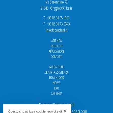
via Saronnino 72
21040 Origgio(VA) Italia
T. +39 02 96 95 1801
F. +39 02 96 73 0843
info@spasciani.it
AZIENDA
PRODOTTI
APPLICAZIONI
CONTATTI
GUIDA FILTRI
CENTRI ASSISTENZA
DOWNLOAD
NEWS
FAQ
CARRIERA
Per contattarci via email
Ufficio Vendite: italy.sales@spasciani.com
✕
Questo sito utilizza cookie tecnici e di