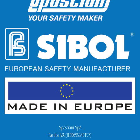
Spasciani SpA
Partita IVA (IT00695840157)