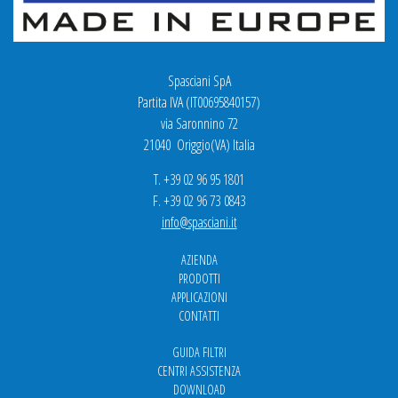
Spasciani SpA
Partita IVA (IT00695840157)
via Saronnino 72
21040 Origgio(VA) Italia
T. +39 02 96 95 1801
F. +39 02 96 73 0843
info@spasciani.it
AZIENDA
PRODOTTI
APPLICAZIONI
CONTATTI
GUIDA FILTRI
CENTRI ASSISTENZA
DOWNLOAD