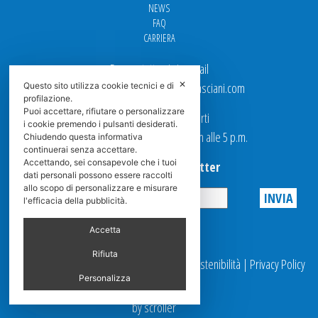
NEWS
FAQ
CARRIERA
Per contattarci via email
✕
Ufficio Vendite: italy.sales@spasciani.com
Questo sito utilizza cookie tecnici e di
profilazione.
Puoi accettare, rifiutare o personalizzare
I nostri uffici sono aperti
i cookie premendo i pulsanti desiderati.
dal Lunedi al Venerdi dalle 9 a.m alle 5 p.m.
Chiudendo questa informativa
continuerai senza accettare.
Accettando, sei consapevole che i tuoi
Iscriviti alla Newsletter
dati personali possono essere raccolti
allo scopo di personalizzare e misurare
l'efficacia della pubblicità.
Privacy
Accetta
Rifiuta
© 2025 Spasciani |
Codice Etico
|
Report Sostenibilità
|
Privacy Policy
|
Videosorveglianza
Personalizza
by scroller