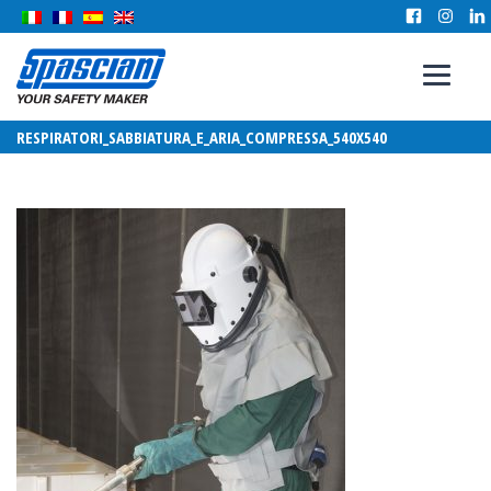
RESPIRATORI_SABBIATURA_E_ARIA_COMPRESSA_540X540