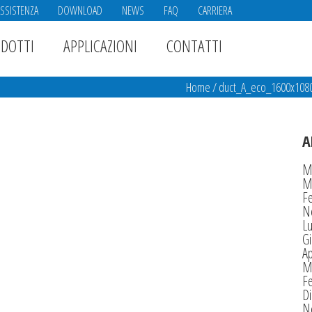
ASSISTENZA
DOWNLOAD
NEWS
FAQ
CARRIERA
DOTTI
APPLICAZIONI
CONTATTI
Home
/
duct_A_eco_1600x108
A
M
M
F
N
Lu
G
Ap
M
F
D
N