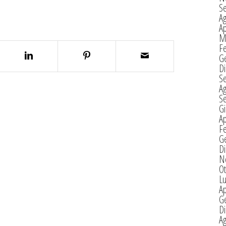
S
A
Ap
M
F
G
D
S
A
S
G
Ap
F
G
D
N
Ot
Lu
Ap
G
D
A