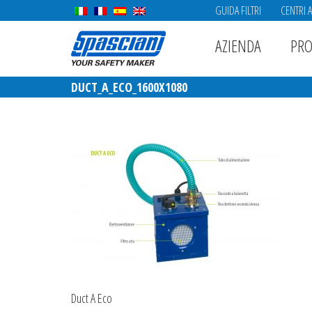
GUIDA FILTRI
CENTRI 
AZIENDA
PRO
DUCT_A_ECO_1600X1080
Duct A Eco