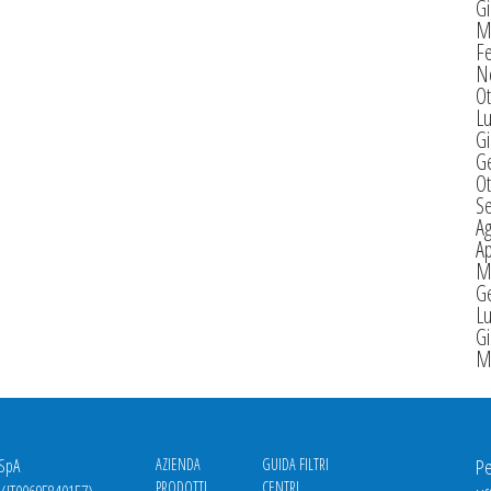
G
M
F
N
Ot
Lu
G
G
Ot
S
A
Ap
M
G
Lu
G
M
 SpA
AZIENDA
GUIDA FILTRI
Pe
PRODOTTI
CENTRI