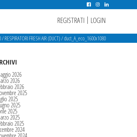
|
REGISTRATI
LOGIN
0
/
RESPIRATORI FRESH AIR (DUCT)
/
duct_A_eco_1600x1080
RCHIVI
aggio 2026
arzo 2026
ebbraio 2026
ovembre 2025
glio 2025
iugno 2025
rile 2025
arzo 2025
ebbraio 2025
icembre 2024
ovembre 2024