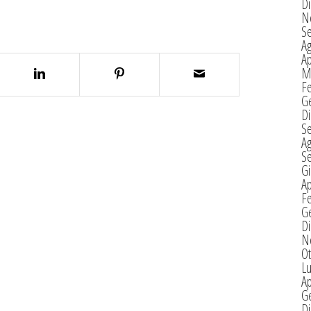
D
N
S
A
Ap
M
F
G
D
S
A
S
G
Ap
F
G
D
N
Ot
Lu
Ap
G
D