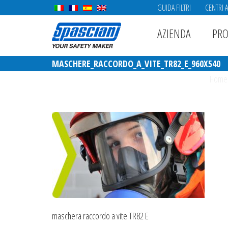
GUIDA FILTRI
CENTRI 
AZIENDA
PRO
MASCHERE_RACCORDO_A_VITE_TR82_E_960X540
Home
maschera raccordo a vite TR82 E