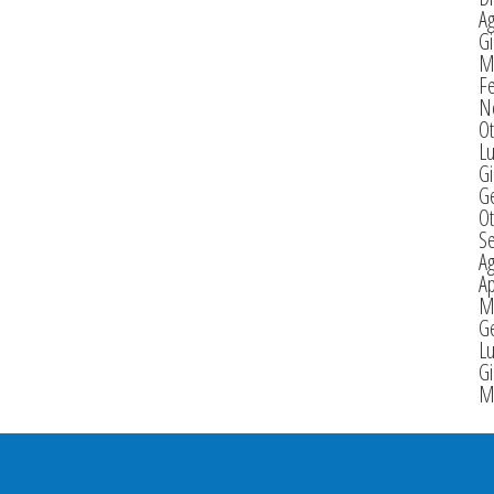
A
G
M
F
N
Ot
Lu
G
G
Ot
S
A
Ap
M
G
Lu
G
M