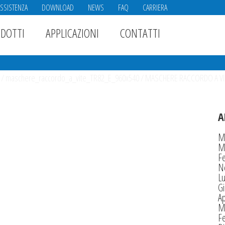
ASSISTENZA
DOWNLOAD
NEWS
FAQ
CARRIERA
DOTTI
APPLICAZIONI
CONTATTI
/
maschere_raccordo_a_vite_TR82_E_960x540
/
MASCHERE RACCORDO A VIT
A
M
M
F
N
Lu
G
Ap
M
F