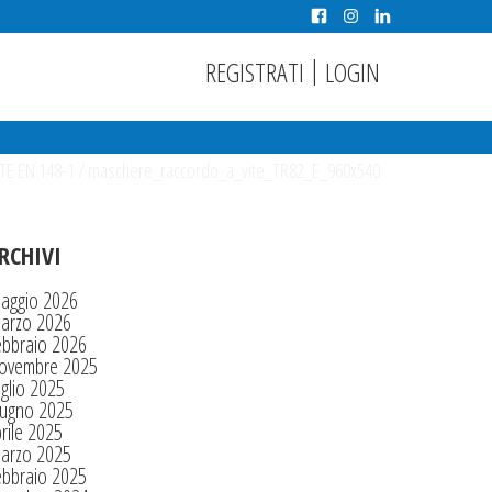
|
REGISTRATI
LOGIN
E EN 148-1
/
maschere_raccordo_a_vite_TR82_E_960x540
RCHIVI
aggio 2026
arzo 2026
ebbraio 2026
ovembre 2025
glio 2025
iugno 2025
rile 2025
arzo 2025
ebbraio 2025